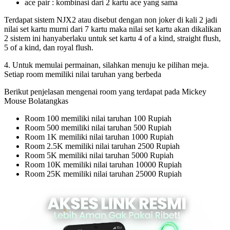
ace pair : kombinasi dari 2 kartu ace yang sama
Terdapat sistem NJX2 atau disebut dengan non joker di kali 2 jadi
nilai set kartu murni dari 7 kartu maka nilai set kartu akan dikalikan
2 sistem ini hanyaberlaku untuk set kartu 4 of a kind, straight flush,
5 of a kind, dan royal flush.
4. Untuk memulai permainan, silahkan menuju ke pilihan meja.
Setiap room memiliki nilai taruhan yang berbeda
Berikut penjelasan mengenai room yang terdapat pada Mickey
Mouse Bolatangkas
Room 100 memiliki nilai taruhan 100 Rupiah
Room 500 memiliki nilai taruhan 500 Rupiah
Room 1K memiliki nilai taruhan 1000 Rupiah
Room 2.5K memiliki nilai taruhan 2500 Rupiah
Room 5K memiliki nilai taruhan 5000 Rupiah
Room 10K memiliki nilai taruhan 10000 Rupiah
Room 25K memiliki nilai taruhan 25000 Rupiah