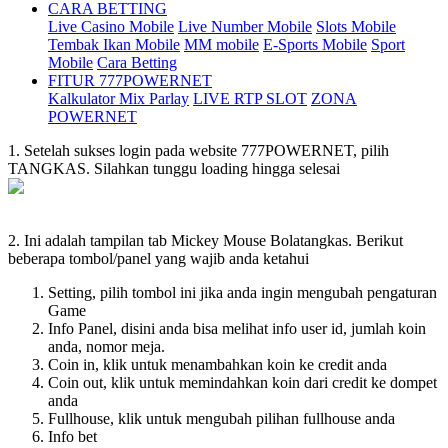
CARA BETTING
Live Casino Mobile
Live Number Mobile
Slots Mobile
Tembak Ikan Mobile
MM mobile
E-Sports Mobile
Sport
Mobile
Cara Betting
FITUR 777POWERNET
Kalkulator Mix Parlay
LIVE RTP SLOT
ZONA
POWERNET
1. Setelah sukses login pada website 777POWERNET, pilih
TANGKAS. Silahkan tunggu loading hingga selesai
2. Ini adalah tampilan tab Mickey Mouse Bolatangkas. Berikut
beberapa tombol/panel yang wajib anda ketahui
Setting, pilih tombol ini jika anda ingin mengubah pengaturan
Game
Info Panel, disini anda bisa melihat info user id, jumlah koin
anda, nomor meja.
Coin in, klik untuk menambahkan koin ke credit anda
Coin out, klik untuk memindahkan koin dari credit ke dompet
anda
Fullhouse, klik untuk mengubah pilihan fullhouse anda
Info bet